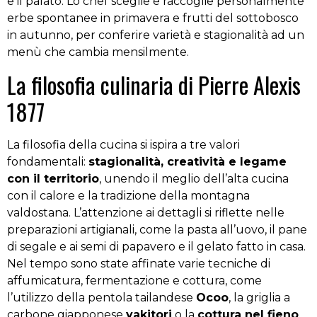
e il palato. Lo chef sceglie e raccoglie personalmente
erbe spontanee in primavera e frutti del sottobosco
in autunno, per conferire varietà e stagionalità ad un
menù che cambia mensilmente.
La filosofia culinaria di Pierre Alexis
1877
La filosofia della cucina si ispira a tre valori
fondamentali:
stagionalità, creatività e legame
con il territorio
, unendo il meglio dell’alta cucina
con il calore e la tradizione della montagna
valdostana. L’attenzione ai dettagli si riflette nelle
preparazioni artigianali, come la pasta all’uovo, il pane
di segale e ai semi di papavero e il gelato fatto in casa.
Nel tempo sono state affinate varie tecniche di
affumicatura, fermentazione e cottura, come
l’utilizzo della pentola tailandese
Ocoo
, la griglia a
carbone giapponese
yakitori
o la
cottura nel fieno
,