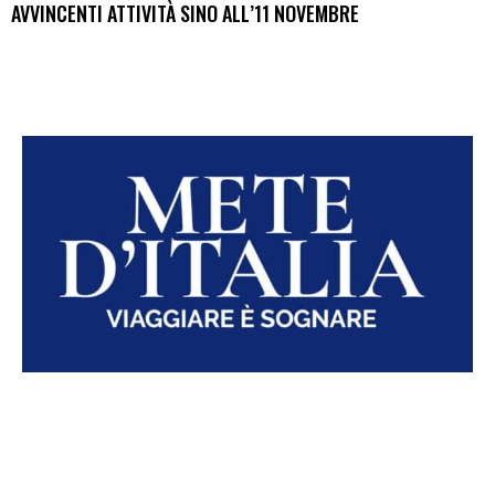
AVVINCENTI ATTIVITÀ SINO ALL’11 NOVEMBRE
Mete d’Italia è il nuovo quotidiano online sui viaggi, gli eventi e gli
itinerari da non perdere per conoscere l’Italia. Ogni giorno